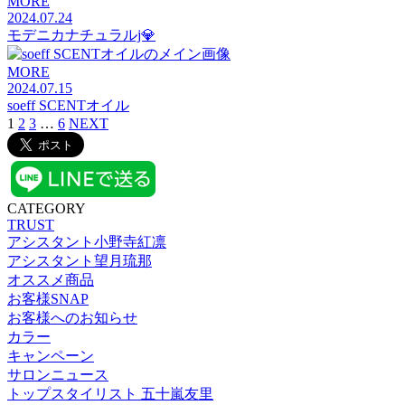
MORE
2024.07.24
モデニカナチュラルj💎
MORE
2024.07.15
soeff SCENTオイル
1
2
3
…
6
NEXT
CATEGORY
TRUST
アシスタント小野寺紅凛
アシスタント望月琉那
オススメ商品
お客様SNAP
お客様へのお知らせ
カラー
キャンペーン
サロンニュース
トップスタイリスト 五十嵐友里