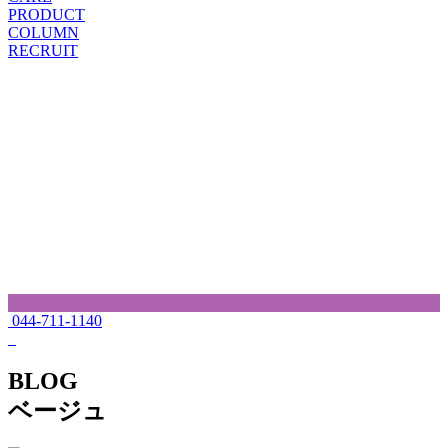
PRODUCT
COLUMN
RECRUIT
044-711-1140
BLOG
ベージュ