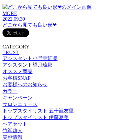
MORE
2022.09.30
どこから見ても良い形❤︎
CATEGORY
TRUST
アシスタント小野寺紅凛
アシスタント望月琉那
オススメ商品
お客様SNAP
お客様へのお知らせ
カラー
キャンペーン
サロンニュース
トップスタイリスト 五十嵐友里
トップスタイリスト 伊藤夏美
ヘアセット
竹嶌啓人
美容情報