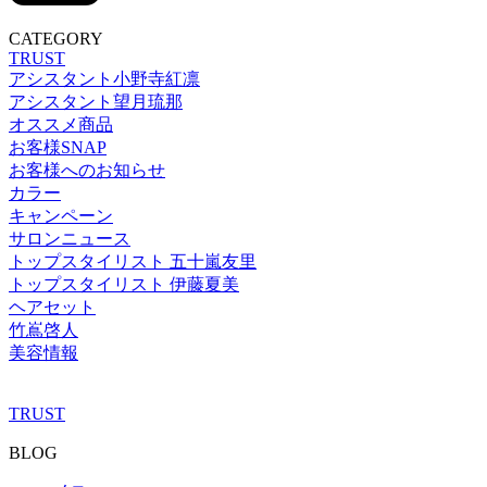
CATEGORY
TRUST
アシスタント小野寺紅凛
アシスタント望月琉那
オススメ商品
お客様SNAP
お客様へのお知らせ
カラー
キャンペーン
サロンニュース
トップスタイリスト 五十嵐友里
トップスタイリスト 伊藤夏美
ヘアセット
竹嶌啓人
美容情報
TRUST
BLOG