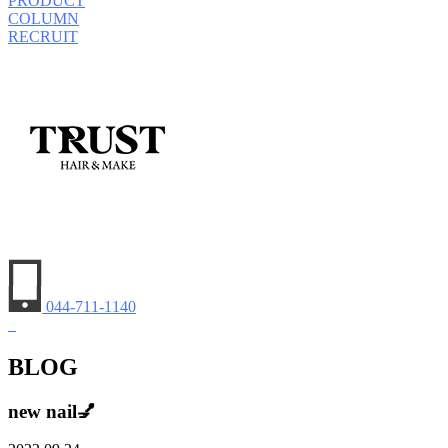
PRODUCT
COLUMN
RECRUIT
044-711-1140
BLOG
new nail💅