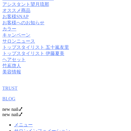
アシスタント望月琉那
オススメ商品
お客様SNAP
お客様へのお知らせ
カラー
キャンペーン
サロンニュース
トップスタイリスト 五十嵐友里
トップスタイリスト 伊藤夏美
ヘアセット
竹嶌啓人
美容情報
TRUST
BLOG
new nail💅
new nail💅
メニュー
サロンインフォメーション