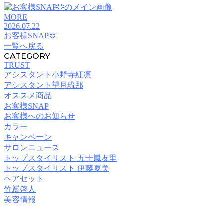
MORE
2026.07.22
お客様SNAP🫶
一覧へ戻る
CATEGORY
TRUST
アシスタント小野寺紅凛
アシスタント望月琉那
オススメ商品
お客様SNAP
お客様へのお知らせ
カラー
キャンペーン
サロンニュース
トップスタイリスト 五十嵐友里
トップスタイリスト 伊藤夏美
ヘアセット
竹嶌啓人
美容情報