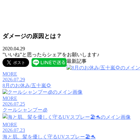
MOVIE
ダメージの原因とは？
CARE
2020.04.29
PRODUCT
”いいね”と思ったらシェアをお願いします♪
最新記事
COLUMN
MORE
RECRUIT
2026.07.29
8月のお休み/五十嵐🌻
MORE
2026.07.25
クールシャンプー🧊
MORE
2026.07.23
海と肌、髪を優しく守るUVスプレー🏖️🐬