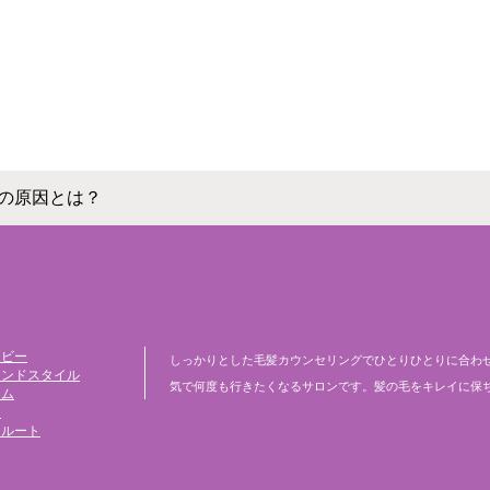
の原因とは？
ービー
しっかりとした毛髪カウンセリングでひとりひとりに合わ
レンドスタイル
気で何度も行きたくなるサロンです。髪の毛をキレイに保
ラム
ア
クルート