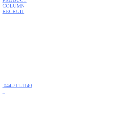
PRODUCT
COLUMN
RECRUIT
044-711-1140