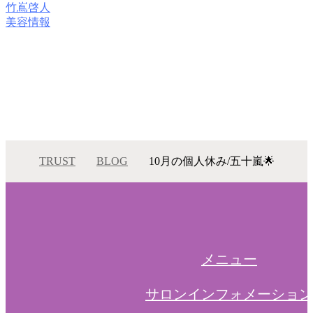
竹嶌啓人
美容情報
TRUST
BLOG
10月の個人休み/五十嵐🌟
10月の個人休み/五十…
メニュー
サロンインフォメーション