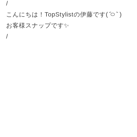
/
こんにちは！TopStylistの伊藤です( ᷇࿀ ᷆ )
お客様スナップです✨
/