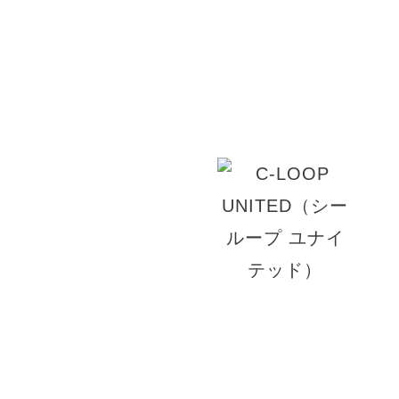
アを提案いたします。あたたかい雰囲気で何度も
です。髪の毛をキレイに保ちたい方、悩みがある
い。
© 2026 TRUST