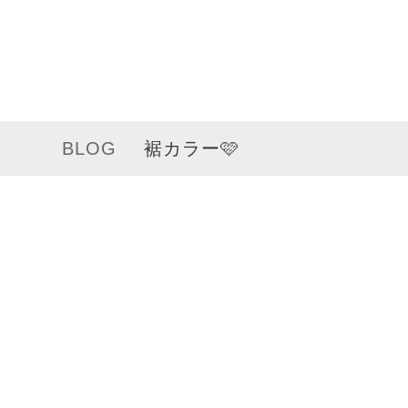
BLOG
裾カラー🩷
メニュー
サロンインフォメーション
スタッフ一覧
ギャラリー