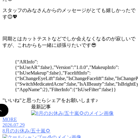
スタッフのみなさんからのメッセージがとても嬉しかったで
す😊💖
同期とはカットテストなどでしか会えなくなるのが寂しいで
すが、これからも一緒に頑張りたいです😎
{“ARInfo”:
{“IsUseAR”:false},”Version”:”1.0.0″,”MakeupInfo”:
{“IsUseMakeup”:false},”FaceliftInfo”:
{“IsChangeEyeLift”:false,”IsChangeFacelift”:false,”IsChange
{“SwitchMedicatedAcne”:false,”IsAIBeauty”:false,”IsBrightEye
{“AppName”:2},”FilterInfo”:{“IsUseFilter”:false}}
”いいね”と思ったらシェアをお願いします♪
最新記事
MORE
2026.07.29
8月のお休み/五十嵐🌻