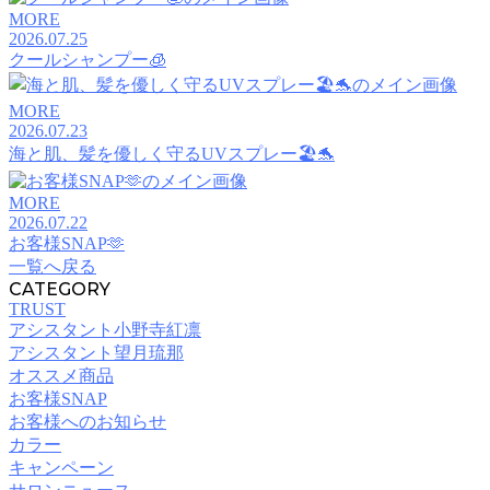
MORE
2026.07.25
クールシャンプー🧊
MORE
2026.07.23
海と肌、髪を優しく守るUVスプレー🏖️🐬
MORE
2026.07.22
お客様SNAP🫶
一覧へ戻る
CATEGORY
TRUST
アシスタント小野寺紅凛
アシスタント望月琉那
オススメ商品
お客様SNAP
お客様へのお知らせ
カラー
キャンペーン