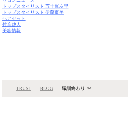
サロンニュース
トップスタイリスト 五十嵐友里
トップスタイリスト 伊藤夏美
ヘアセット
竹嶌啓人
美容情報
TRUST
BLOG
職訓終わり–✄–
職訓終わり–…
メニュー