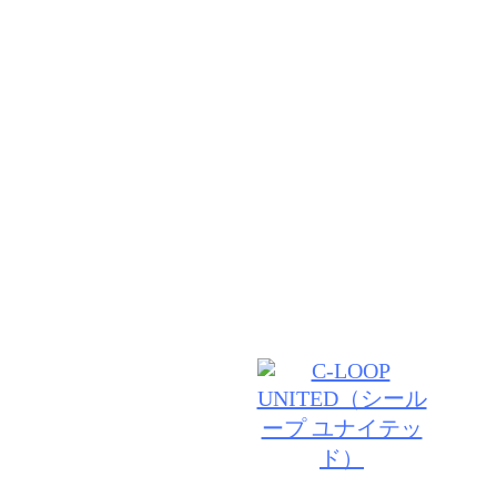
リクルート
しっかりとした毛髪カウンセリングでひとりひとりに
提案いたします。あたたかい雰囲気で何度も行きたく
の毛をキレイに保ちたい方、悩みがある方ぜひご来店