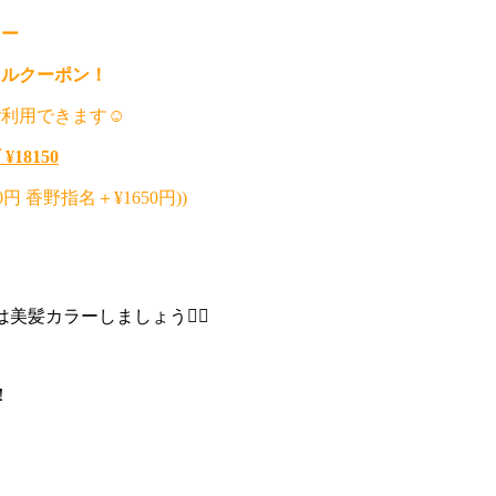
ラー
ャルクーポン！
利用できます☺︎
¥18150
0円 香野指名＋¥1650円))
髪カラーしましょう❤️‍🔥
！