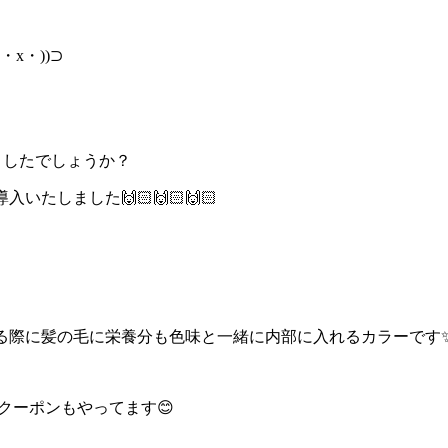
(・x・))⊃
ましたでしょうか？
たしました🙌🏻🙌🏻🙌🏻
る際に髪の毛に栄養分も色味と一緒に内部に入れるカラーです
るクーポンもやってます😊