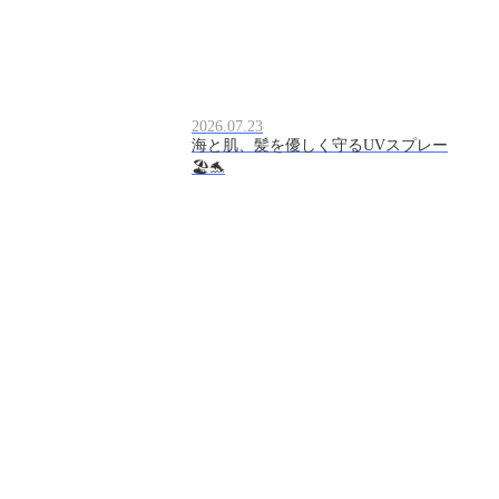
2026.07.23
海と肌、髪を優しく守るUVスプレー
🏖️🐬