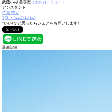
武蔵小杉 美容室
TRUST(トラスト)
アシスタント
竹嶌 啓人
TEL：044-711-1140
”いいね”と思ったらシェアをお願いします♪
最新記事