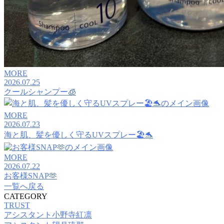
MORE
2026.07.25
クールシャンプー🧊
MORE
2026.07.23
海と肌、髪を優しく守るUVスプレー🏖️🐬
MORE
2026.07.22
お客様SNAP🫶
一覧へ戻る
CATEGORY
TRUST
アシスタント小野寺紅凛