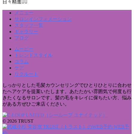
日々精進💇‍♀️
メニュー
サロンインフォメーション
スタッフ一覧
ギャラリー
ブログ
ムービー
トレンドスタイル
コラム
ケア
リクルート
しっかりとした毛髪カウンセリングでひとりひとりに合わせ
たヘアケアを提案いたします。あたたかい雰囲気で何度も行
きたくなるサロンです。髪の毛をキレイに保ちたい方、悩み
がある方ぜひご来店ください。
© 2026 TRUST
WEB予
約