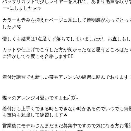
バッサリカットで少しレイヤーを入れて、あまり毛量を取り
ー»にしました✂️✨
カラーも赤みを抑えたベージュ系にして透明感があってとっ
した🪄🫧
惜しくも結果は1点足りず落ちてしまいましたが、お直しもし
カットや仕上げでこうした方が良かったなと思うところはた
に活かして今度こそ合格します❤️‍🔥
着付け講習でも新しい帯やアレンジの練習に励んでおります
蝶々のアレンジ可愛いですよね- ̗̀🦋 ̖́-
着付けも上手くできる時とできない時があるのでいつでも綺
も技術も勉強して練習します🔥
営業後にモデルさんまだまだ募集中ですので気になる方お電