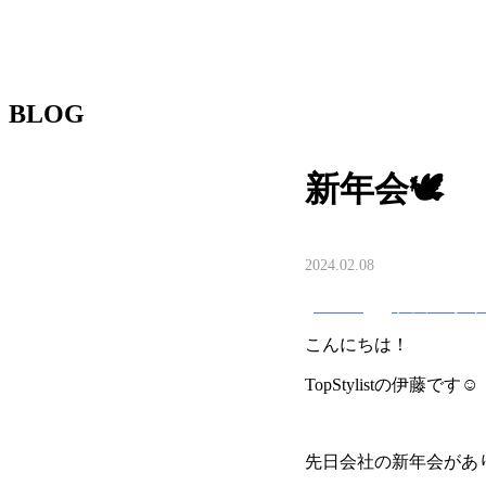
BLOG
新年会🕊️
2024.02.08
TRUST
トップスタイ
こんにちは！
TopStylistの伊藤です☺️
先日会社の新年会があ