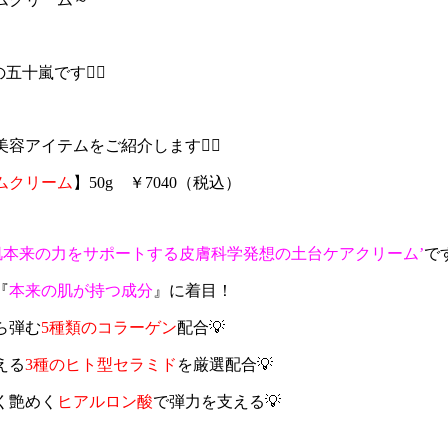
の五十嵐です🙋‍♀️
アイテムをご紹介します💁‍♀️
ムクリーム
】50g ￥7040（税込）
’肌本来の力をサポートする皮膚科学発想の土台ケアクリーム’
で
『
本来の肌が持つ成分
』に着目！
ら弾
む
5種類のコラーゲン
配合💡
える
3種のヒト型セラミド
を厳選配合💡
く艶めく
ヒアルロン酸
で弾力を支える💡