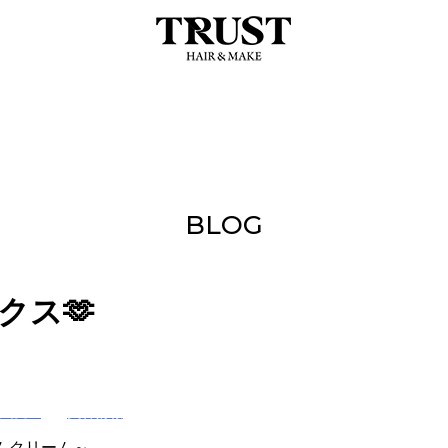
BLOG
クス🫶
十嵐友里
美容情報
ムクリーム～