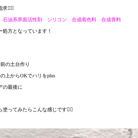
‍♀️
 石油系界面活性剤 シリコン 合成着色料 合成香料
ー処方となっています！
ク前の土台作り
上からOKでハリをplus
ケアの最後に
塗ってみたらこんな感じです🧏‍♀️