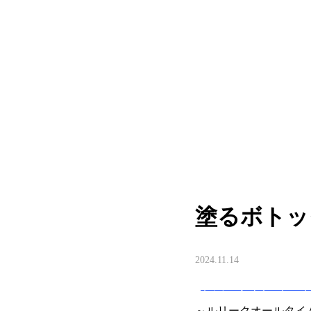
MOVIE
CARE
PRODUCT
COLUMN
RECRUIT
塗るボトッ
2024.11.14
トップスタイリスト 五
～ルリークオールタイ