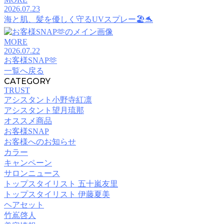
2026.07.23
海と肌、髪を優しく守るUVスプレー🏖️🐬
MORE
2026.07.22
お客様SNAP🫶
一覧へ戻る
CATEGORY
TRUST
アシスタント小野寺紅凛
アシスタント望月琉那
オススメ商品
お客様SNAP
お客様へのお知らせ
カラー
キャンペーン
サロンニュース
トップスタイリスト 五十嵐友里
トップスタイリスト 伊藤夏美
ヘアセット
竹嶌啓人