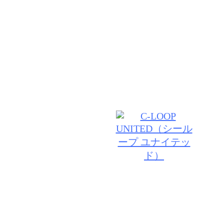
しっかりとした毛髪カウンセリングでひとりひとりに
提案いたします。あたたかい雰囲気で何度も行きたく
の毛をキレイに保ちたい方、悩みがある方ぜひご来店
© 2026 TRUST