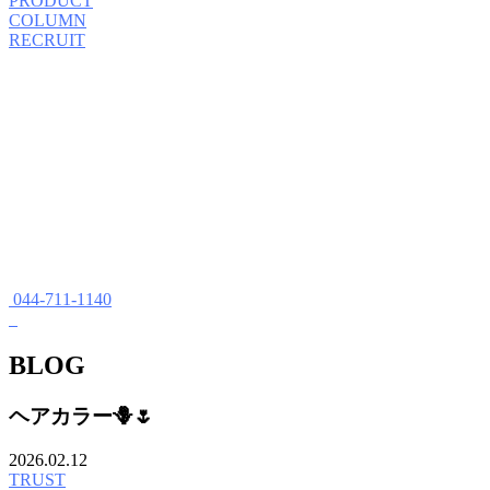
PRODUCT
COLUMN
RECRUIT
044-711-1140
BLOG
ヘアカラー🪻🌷
2026.02.12
TRUST