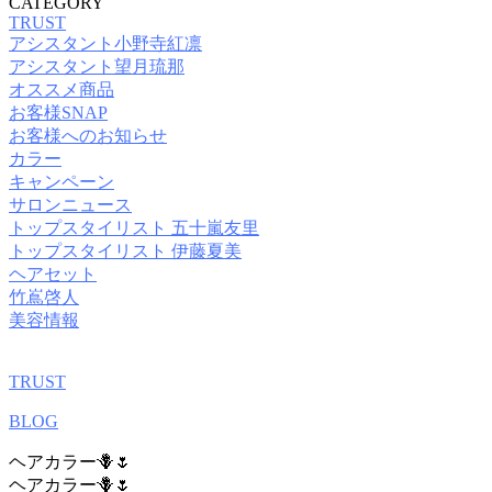
CATEGORY
TRUST
アシスタント小野寺紅凛
アシスタント望月琉那
オススメ商品
お客様SNAP
お客様へのお知らせ
カラー
キャンペーン
サロンニュース
トップスタイリスト 五十嵐友里
トップスタイリスト 伊藤夏美
ヘアセット
竹嶌啓人
美容情報
TRUST
BLOG
ヘアカラー🪻🌷
ヘアカラー🪻🌷