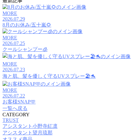
最新記事
MORE
2026.07.29
8月のお休み/五十嵐🌻
MORE
2026.07.25
クールシャンプー🧊
MORE
2026.07.23
海と肌、髪を優しく守るUVスプレー🏖️🐬
MORE
2026.07.22
お客様SNAP🫶
一覧へ戻る
CATEGORY
TRUST
アシスタント小野寺紅凛
アシスタント望月琉那
オススメ商品