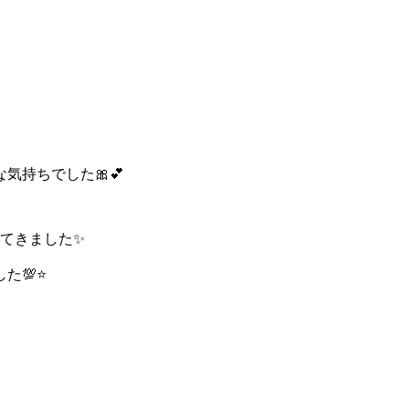
持ちでした🎀💕
てきました✨️
💯⭐️