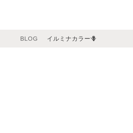
BLOG
イルミナカラー🪻
メニュー
サロンインフォメーション
スタッフ一覧
ギャラリー