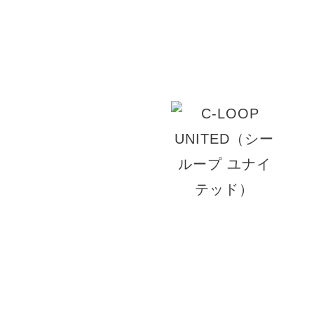
です。髪の毛をキレイに保ちたい方、悩みがある
い。
© 2026 TRUST