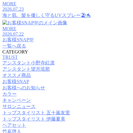
MORE
2026.07.23
海と肌、髪を優しく守るUVスプレー🏖️🐬
MORE
2026.07.22
お客様SNAP🫶
一覧へ戻る
CATEGORY
TRUST
アシスタント小野寺紅凛
アシスタント望月琉那
オススメ商品
お客様SNAP
お客様へのお知らせ
カラー
キャンペーン
サロンニュース
トップスタイリスト 五十嵐友里
トップスタイリスト 伊藤夏美
ヘアセット
竹嶌啓人