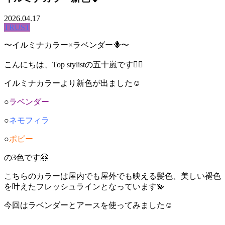
2026.04.17
TRUST
〜イルミナカラー×ラベンダー🪻〜
こんにちは、Top stylistの五十嵐です🙋‍♀️
イルミナカラーより新色が出ました☺️
○
ラベンダー
○
ネモフィラ
○
ポピー
の3色です🤗
こちらのカラーは屋内でも屋外でも映える髪色、美しい褪色
を叶えたフレッシュラインとなっています💫
今回はラベンダーとアースを使ってみました☺️