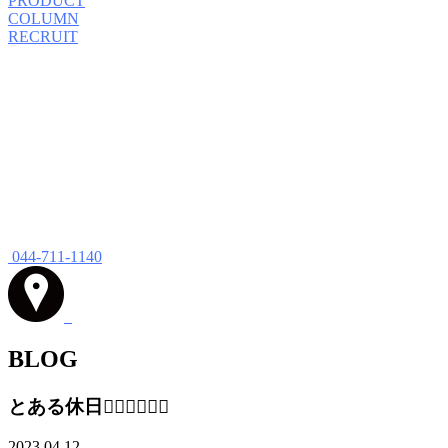
PRODUCT
COLUMN
RECRUIT
044-711-1140
BLOG
とある休日🚴‍♂️🚴‍♂️🚴‍♂️
2023.04.12