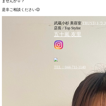
ませんか☺️？
是非ご相談ください😌
武蔵小杉 美容室
TRUST(トラ
店長 / Top Stylist
五十嵐 友里
TEL：044-711-1140