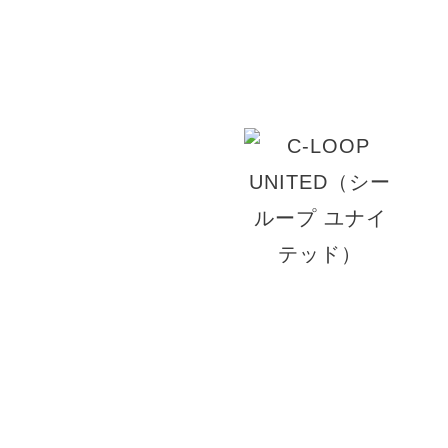
です。髪の毛をキレイに保ちたい方、悩みがある
い。
© 2026 TRUST